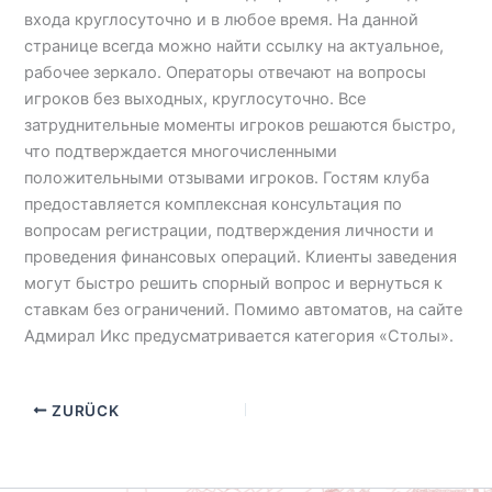
входа круглосуточно и в любое время. На данной
странице всегда можно найти ссылку на актуальное,
рабочее зеркало. Операторы отвечают на вопросы
игроков без выходных, круглосуточно. Все
затруднительные моменты игроков решаются быстро,
что подтверждается многочисленными
положительными отзывами игроков. Гостям клуба
предоставляется комплексная консультация по
вопросам регистрации, подтверждения личности и
проведения финансовых операций. Клиенты заведения
могут быстро решить спорный вопрос и вернуться к
ставкам без ограничений. Помимо автоматов, на сайте
Адмирал Икс предусматривается категория «Столы».
ZURÜCK