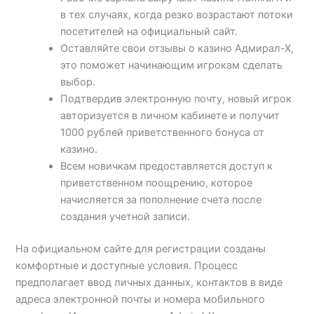
в тех случаях, когда резко возрастают потоки
посетителей на официальный сайт.
Оставляйте свои отзывы о казино Адмирал-Х,
это поможет начинающим игрокам сделать
выбор.
Подтвердив электронную почту, новый игрок
авторизуется в личном кабинете и получит
1000 рублей приветственного бонуса от
казино.
Всем новичкам предоставляется доступ к
приветственном поощрению, которое
начисляется за пополнение счета после
создания учетной записи.
На официальном сайте для регистрации созданы
комфортные и доступные условия. Процесс
предполагает ввод личных данных, контактов в виде
адреса электронной почты и номера мобильного