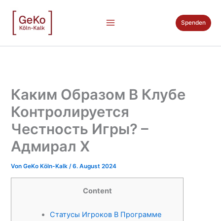
Zum
Inhalt
Spenden
springen
Каким Образом В Клубе
Контролируется
Честность Игры? –
Адмирал X
Von
GeKo Köln-Kalk
/
6. August 2024
Content
Статусы Игроков В Программе