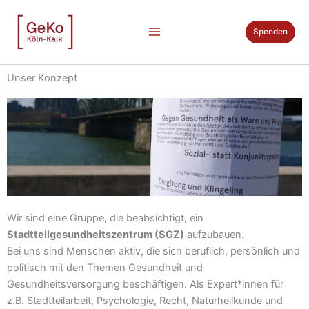
Zum
Inhalt
Spenden
springen
Unser Konzept
Wir sind eine Gruppe, die beabsichtigt, ein
Stadtteilgesundheitszentrum (SGZ)
aufzubauen.
Bei uns sind Menschen aktiv, die sich beruflich, persönlich und
politisch mit den Themen Gesundheit und
Gesundheitsversorgung beschäftigen. Als Expert*innen für
z.B. Stadtteilarbeit, Psychologie, Recht, Naturheilkunde und